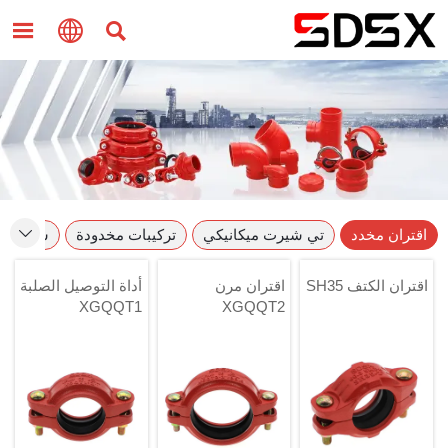



اقتران مخدد
تي شيرت ميكانيكي
تركيبات مخدودة
شفة مخد

اقتران الكتف SH35
اقتران مرن
أداة التوصيل الصلبة
XGQQT1
XGQQT2