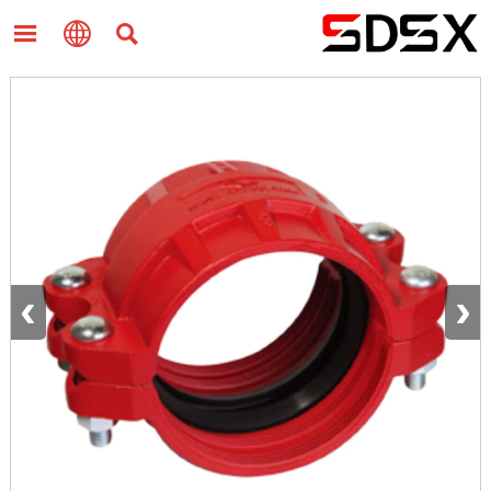



‹
›