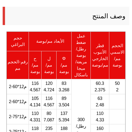
وصف المنتج
عمل
حجم
الأبعاد مم/بوصة
ضغط
البراغي
الحجم
قطر
رطل/
الاسمي
الأنبوب
بوصة
مم/
الخارجي
Φ
ل
ح
مربعة/
رقم-الحجم
بوصة
مم/بوصة
مم/
مم/
مم/
ميجا
مم
بوصة
بوصة
بوصة
باسكال
116
120
83
60.3
50
م12*60-2
4.567
4.724
3.268
2.375
2
105
116
89
63
م12*60-2
4.134
4.567
3.504
2.48
110
80
137
110
م12*75-2
300
4.331
7.087
5.394
4.33
رطل/
118
235
188
160
م12*75-2