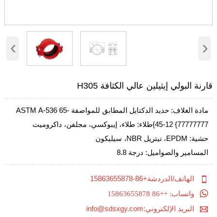
‹
›
قارنة البولي إيثيلين عالي الكثافة H305
مادة الغلاف: حديد الدكتايل المطابق للمواصفة ASTM A-536 65-
45-12 {77777777}طلاء: طلاء، إيبوكسي، مجلفن، داكروميت
حشية: EPDM، نيتريل NBR، سيليكون
المسامير والصواميل: درجة 8.8

الهاتف/الدردشة+86-15863655878

واتساب: ++86 15863655878

البريد الإلكتروني:info@sdsxgy.com